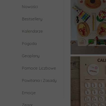
Nowości
Bestsellery
Kalendarze
43x30cm
43x42cm - Dni Miesiąca i Pogoda
Pogoda
52x40cm - Dni Miesiąca i Rozbudowana Pog
Geoplany
Dwujęzyczne
Pomoce Liczbowe
Montessori
Powitania i Zasady
Kalendarz Wieczny i Pogoda
Emocje
Zegar