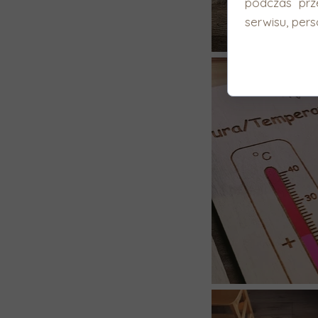
podczas prz
serwisu, perso