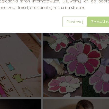
eglądania stron internetowych. Używamy ich do popra
nalizacji treści, oraz analizy ruchu na stronie.
Dostosuj
Zezwól n