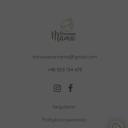
a
.
drewnianamama@gmail.com
+48 503 134 479
Regulamin
Polityka prywaności