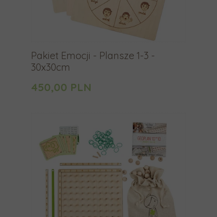
a
b
y
p
r
Pakiet Emocji - Plansze 1-3 -
30x30cm
z
e
450,00 PLN
j
ś
ć
d
o
w
y
b
r
a