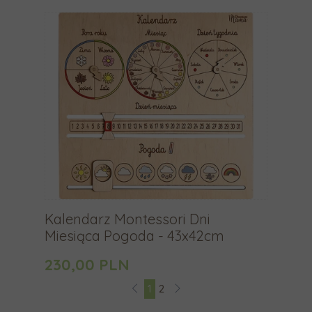
g
e
s
t
ó
w
p
r
z
e
c
Kalendarz Montessori Dni
i
Miesiąca Pogoda - 43x42cm
ą
g
230,00 PLN
a
1
2
n
i