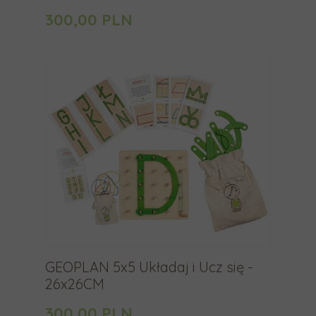
c
300,00 PLN
h
m
o
g
ą
k
o
r
z
y
s
t
a
GEOPLAN 5x5 Układaj i Ucz się -
ć
26x26CM
z
300,00 PLN