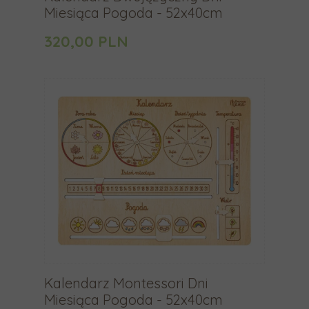
y
Miesiąca Pogoda - 52x40cm
u
320,00 PLN
r
z
ą
d
z
e
ń
d
o
t
y
k
o
Kalendarz Montessori Dni
w
Miesiąca Pogoda - 52x40cm
y