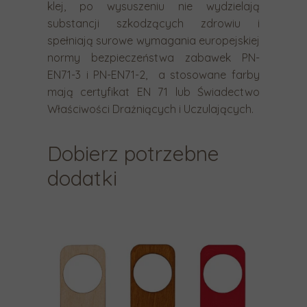
klej, po wysuszeniu nie wydzielają
g
substancji szkodzących zdrowiu i
e
spełniają surowe wymagania europejskiej
s
normy bezpieczeństwa zabawek PN-
t
EN71-3 i PN-EN71-2, a stosowane farby
ó
mają certyfikat EN 71 lub Świadectwo
w
Właściwości Drażniących i Uczulających.
p
r
Dobierz potrzebne
z
dodatki
e
c
i
ą
g
a
n
i