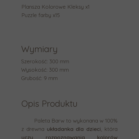
a
Plansza Kolorowe Kleksy x1
b
Puzzle farby x15
y
p
r
z
Wymiary
e
j
Szerokość: 300 mm
ś
Wysokość: 300 mm
ć
Grubość: 9 mm
d
o
Opis Produktu
w
y
b
Paleta Barw to wykonana w 100%
r
z drewna
układanka dla dzieci
, która
a
uczy rozpoznawania kolorów