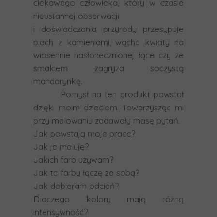
ciekawego człowieka, który w czasie
w
nieustannej obserwacji
a
i doświadczania przyrody przesypuje
n
piach z kamieniami, wącha kwiaty na
i
wiosennie nasłonecznionej łące czy ze
a
smakiem zagryza soczystą
.
mandarynkę.
U
Pomysł na ten produkt powstał
ż
dzięki moim dzieciom. Towarzysząc mi
y
przy malowaniu zadawały masę pytań.
t
Jak powstają moje prace?
k
Jak je maluję?
o
Jakich farb używam?
w
Jak te farby łączę ze sobą?
n
Jak dobieram odcień?
i
Dlaczego kolory mają różną
c
intensywność?