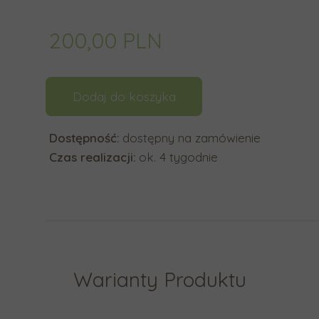
y
b
200,00 PLN
r
a
ć
Dodaj do koszyka
d
o
Dostępność:
dostępny na zamówienie
s
Czas realizacji:
ok. 4 tygodnie
t
ę
p
n
y
w
Warianty Produktu
y
n
i