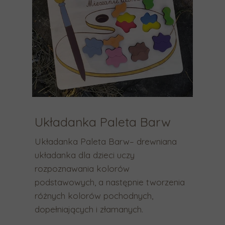
n
k
i
w
a
g
ó
r
ę
i
w
Układanka Paleta Barw
d
ó
Układanka Paleta Barw– drewniana
ł
układanka dla dzieci uczy
,
rozpoznawania kolorów
a
podstawowych, a następnie tworzenia
b
różnych kolorów pochodnych,
y
dopełniających i złamanych.
w