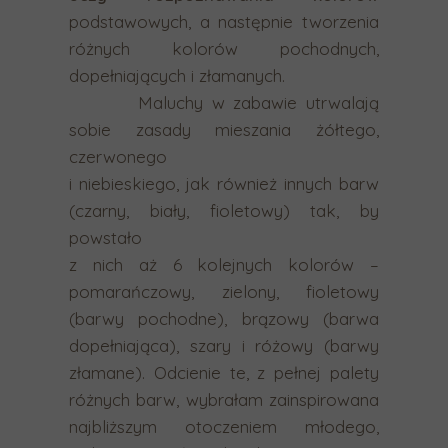
n
podstawowych, a następnie tworzenia
e
różnych kolorów pochodnych,
g
dopełniających i złamanych.
o
Maluchy w zabawie utrwalają
w
sobie zasady mieszania żółtego,
y
czerwonego
n
i niebieskiego, jak również innych barw
i
(czarny, biały, fioletowy) tak, by
k
powstało
u
z nich aż 6 kolejnych kolorów –
w
pomarańczowy, zielony, fioletowy
y
(barwy pochodne), brązowy (barwa
s
dopełniająca), szary i różowy (barwy
z
złamane). Odcienie te, z pełnej palety
u
różnych barw, wybrałam zainspirowana
k
najbliższym otoczeniem młodego,
i