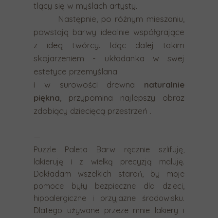
g
tlący się w myślach artysty.
e
Następnie, po różnym mieszaniu,
s
powstają barwy idealnie współgrające
t
z ideą twórcy. Idąc dalej takim
ó
skojarzeniem - układanka w swej
w
estetyce przemyślana
d
i w surowości drewna
naturalnie
o
piękna
, przypomina najlepszy obraz
t
zdobiący dziecięcą przestrzeń .
y
k
—
o
Puzzle Paleta Barw ręcznie szlifuję,
w
lakieruję i z wielką precyzją maluję.
y
Dokładam wszelkich starań, by moje
pomoce były bezpieczne dla dzieci,
c
hipoalergiczne i przyjazne środowisku.
h
Dlatego używane przeze mnie lakiery i
i