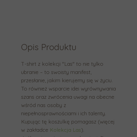
a
b
y
p
r
z
Opis Produktu
e
j
T-shirt z kolekcji "Las" to nie tylko
ś
ubranie – to swoisty manifest,
ć
przesłanie, jakim kierujemy się w życiu.
d
To również wsparcie idei wyrównywania
o
szans oraz zwrócenia uwagi na obecne
w
wśród nas osoby z
y
niepełnosprawnościami i ich talenty.
b
Kupując tę koszulkę pomagasz (więcej
r
w zakładce
Kolekcja Las
).
a