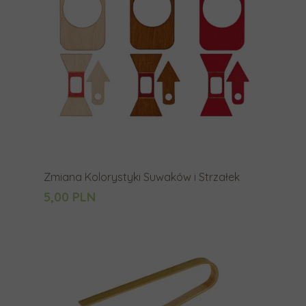
w
a
n
i
a
.
U
ż
y
Zmiana Kolorystyki Suwaków i Strzałek
t
5,00 PLN
k
o
w
n
i
c