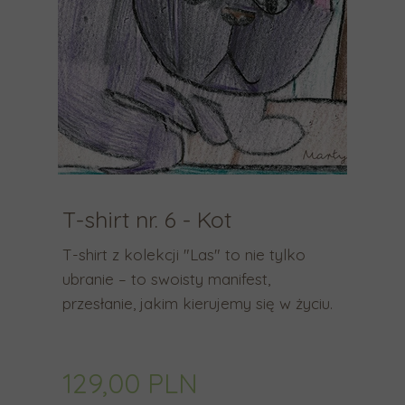
n
k
i
w
a
g
ó
r
ę
i
w
T-shirt nr. 6 - Kot
d
ó
T-shirt z kolekcji "Las" to nie tylko
ł
ubranie – to swoisty manifest,
,
przesłanie, jakim kierujemy się w życiu.
a
b
y
129,00 PLN
w