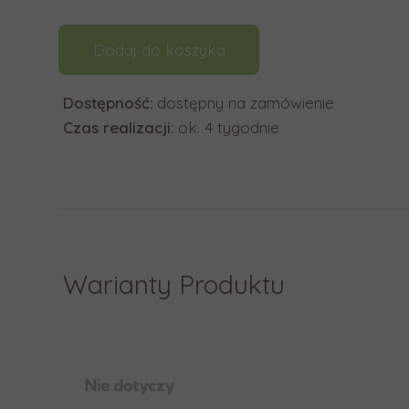
y
b
Dodaj do koszyka
r
a
Dostępność:
dostępny na zamówienie
ć
Czas realizacji:
ok. 4 tygodnie
d
o
s
t
ę
p
Warianty Produktu
n
y
w
y
n
i