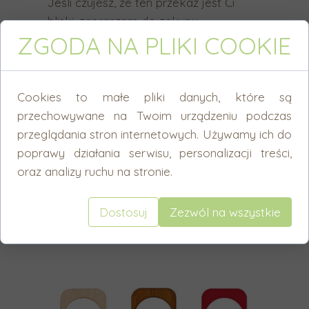
Jeśli czujesz, że ten przekaz jest Ci
n
bliski, zapraszam do zakupu.
e
ZGODA NA PLIKI COOKIE
g
T-shirt w kolorze białym, gramatura 190
o
g/m², 100% bawełna.
w
Cookies to małe pliki danych, które są
y
przechowywane na Twoim urządzeniu podczas
n
przeglądania stron internetowych. Używamy ich do
i
poprawy działania serwisu, personalizacji treści,
k
oraz analizy ruchu na stronie.
u
Dobierz potrzebne
w
Dostosuj
Zezwól na wszystkie
y
dodatki
s
z
u
k
i