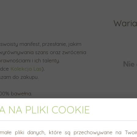
Waria
 swoisty manifest, przesłanie, jakim
i wyrównywania szans oraz zwrócenia
awnościami i ich talenty.
adce
Kolekcja Las
).
raszam do zakupu.
 100% bawełna.
 NA PLIKI COOKIE
małe pliki danych, które są przechowywane na Twoi