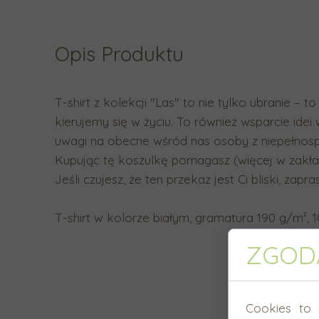
Opis Produktu
T-shirt z kolekcji "Las" to nie tylko ubranie – to
kierujemy się w życiu. To również wsparcie ide
uwagi na obecne wśród nas osoby z niepełnospr
Kupując tę koszulkę pomagasz (więcej w zakł
Jeśli czujesz, że ten przekaz jest Ci bliski, zap
T-shirt w kolorze białym, gramatura 190 g/m²,
ZGODA
Cookies to 