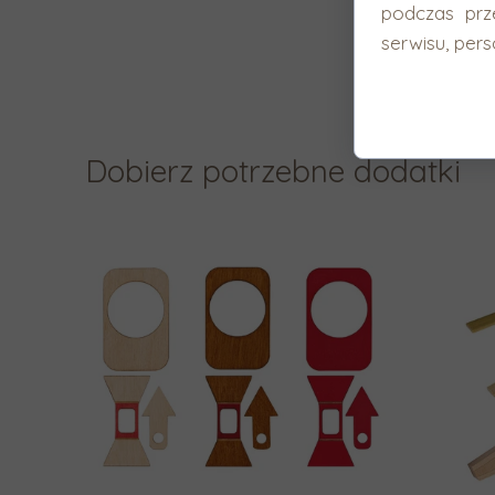
podczas prz
serwisu, perso
Dobierz potrzebne dodatki