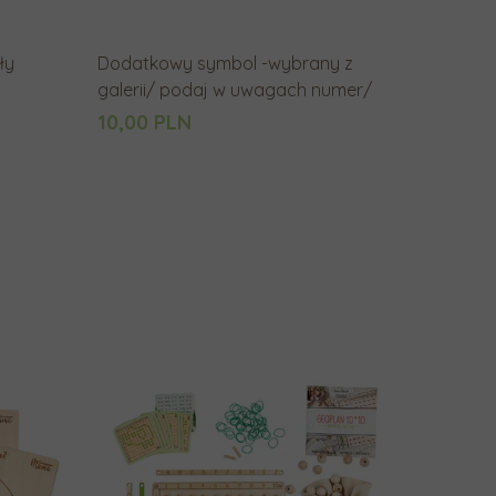
y
p
ły
Dodatkowy symbol -wybrany z
r
galerii/ podaj w uwagach numer/
z
10,00 PLN
e
j
ś
ć
d
o
w
y
b
r
a
n
e