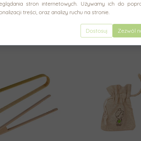
eglądania stron internetowych. Używamy ich do popra
nalizacji treści, oraz analizy ruchu na stronie.
Dostosuj
Zezwól n