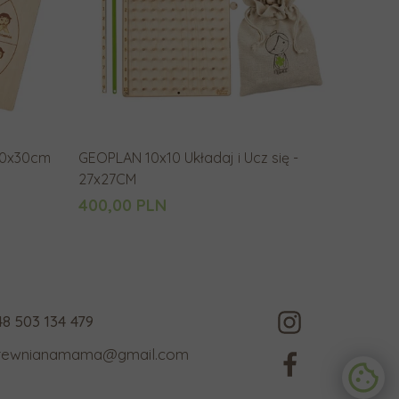
g
o
w
y
n
i
 30x30cm
GEOPLAN 10x10 Układaj i Ucz się -
k
27x27CM
u
400,00 PLN
w
y
s
z
u
48 503 134 479
k
rewnianamama@gmail.com
i
w