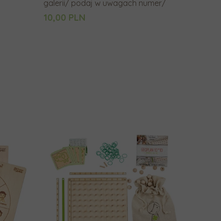
galerii/ podaj w uwagach numer/
a
10,00 PLN
n
i
a
.
U
ż
y
t
k
o
w
n
i
c
y
u