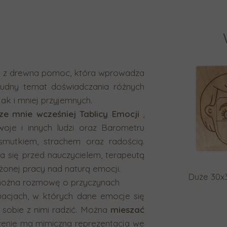
 z drewna pomoc, która wprowadza
trudny temat doświadczania różnych
ak i mniej przyjemnych.
eze mnie wcześniej Tablicy Emocji
,
woje i innych ludzi oraz Barometru
 smutkiem, strachem oraz radością.
ra się przed nauczycielem, terapeutą
ożonej pracy nad naturą emocji.
Duże 30x
żna rozmowę o przyczynach
uacjach, w których dane emocje się
 sobie z nimi radzić. Można
mieszać
aczenie ma mimiczna reprezentacja we