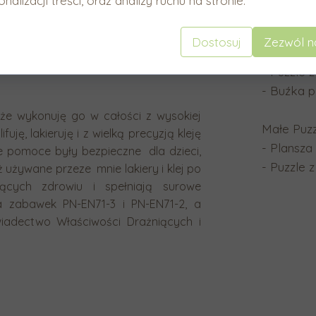
nalizacji treści, oraz analizy ruchu na stronie.
ych jest dołączona buźka pokryta
kiem suchościeralnym emocję, jaką
Duże Puz
ziecko o narysowanie emocji, którą
Dostosuj
Zezwól n
- Plansz
- Puzzle 
- Buźka p
 że wykonuję go w całości z wysokiej
Małe Puz
fuję, lakieruję i z wielką precyzją kleję
- Plansz
e pomoce były bezpieczne dla dzieci,
- Puzzle 
ż używane przeze mnie lakiery i klej po
zących zdrowiu i spełniają surowe
a zabawek PN-EN71-3 i PN-EN71-2, a
iadectwo Właściwości Drażniących i