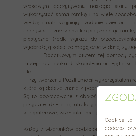
właściwym odczytywaniu naszego stanu p
wykorzystać samą ramkę i na wiele sposobó
wiedzę i uatrakcyjniając zadanie dzieciom – 
odgrywać różne scenki lub przykładając ramkę
plastyczne środki wyrazu do przedstawieni
wyobrażają sobie, że mogą czuć w danej sytuacj
Dodatkowym atutem tej pomocy dydak
małej
oraz nauka doskonalenia umiejętności k
oka.
Przy tworzeniu Puzzli Emocji wykorzystałam r
które są dobrze znane z poprzednich moich pr
ZGODA
Są to dopracowane z dbałością o najmniejsz
przyjazne dzieciom, atrakcyjne, estetyczne i
komputerowe, wizerunki emocji.
Cookies to 
podczas prz
Każdy z wizerunków podzielony jest w
małyc