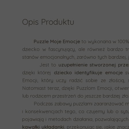
Opis Produktu
Puzzle Moje Emocje
to wykonana w 100%
dziecko w fascynujący, ale również bardzo 
stanów emocjonalnych, zarówno tych bardziej, j
Jest to
uzupełnienie stworzonej prz
dzięki której
dziecko identyfikuje emocje
s
Emocji, który uczy radzić sobie ze złością,
Natomiast teraz, dzięki Puzzlom Emocji, otwie
lub rodzicem przestrzeń do jeszcze bardziej zł
Podczas zabawy puzzlami zaaranżować mo
i konsekwencjach tego, co czujemy lub o syt
pojawiają i metodach działania, pozwalających
kawałki układanki
, przekonując się, jakie zn