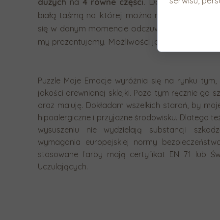
serwisu, perso
dużych
na
4 równe części.
Dodatkowo do duż
białą taśmą na której można narysować maza
się w danym momencie odczuwa lub poprosić d
my prezentujemy. Możliwości jest bardzo wiele!
—
Puzzle Moje Emocje wyróżnia się na rynku tym,
jakości drewnianej sklejki. Poza tym ręcznie go szli
oraz maluję. Dokładam wszelkich starań, by moj
hipoalergiczne i przyjazne środowisku. Dlatego te
wysuszeniu nie wydzielają substancji szkod
wymagania europejskiej normy bezpieczeństw
stosowane farby mają certyfikat EN 71 lub Św
Uczulających.