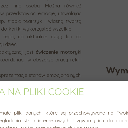
rzez inne osoby. Można również
w przedstawiać emocje, utrwalając
np. zrobić teatrzyk i własną twarzą
 do kartki wykorzystać wszelkie
a tego, co aktualnie czują lub co
i dzieci.
tycznej jest
ćwiczenie motoryki
oordynacji w obszarze pracy ręki i
Wymi
eprezentacje stanów emocjonalnych,
ac (Koło Emocji, Barometr Emocji).
Szerokoś
 NA PLIKI COOKIE
e szczegóły (np. zmarszczony nos),
Wysokość
 jednocześnie bardzo realne, a nie
Grubość:
małe pliki danych, które są przechowywane na Twoi
eglądania stron internetowych. Używamy ich do popra
h
puzzlach na
2 równe części,
a w
Co wc