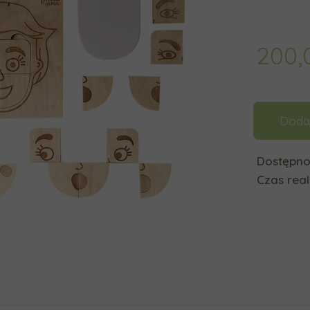
200,
Doda
Dostępno
Czas reali