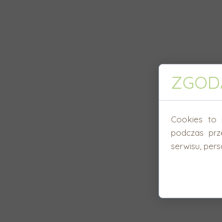
ZGODA
Cookies to 
podczas prz
serwisu, perso