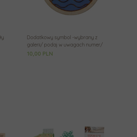
g
o
w
y
ły
Dodatkowy symbol -wybrany z
n
galerii/ podaj w uwagach numer/
i
10,00 PLN
k
u
w
y
s
z
u
k
i
w