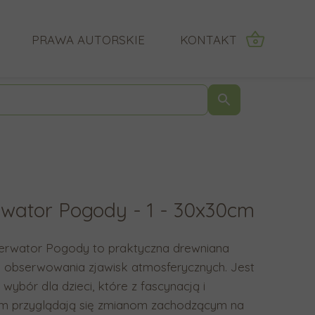
PRAWA AUTORSKIE
KONTAKT
IĄ O MNIE KLIENCI
F
U
r
ż
a
y
z
j
a
s
z
t
wator Pogody - 1 - 30x30cm
a
r
p
z
y
a
erwator Pogody to praktyczna drewniana
t
ł
o obserwowania zjawisk atmosferycznych. Jest
a
e
 wybór dla dzieci, które z fascynacją i
n
k
m przyglądają się zmianom zachodzącym na