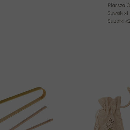
Plansza 
Suwak x1
Strzałki x