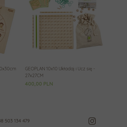
a
n
i
a
.
U
ż
y
t
 30x30cm
GEOPLAN 10x10 Układaj i Ucz się -
k
27x27CM
o
400,00 PLN
w
n
i
c
y
48 503 134 479
u