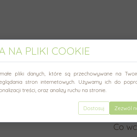
 NA PLIKI COOKIE
Wymi
małe pliki danych, które są przechowywane na Twoi
eglądania stron internetowych. Używamy ich do popra
Szerokoś
nalizacji treści, oraz analizy ruchu na stronie.
Wysokość
Grubość:
Dostosuj
Zezwól n
Co wc