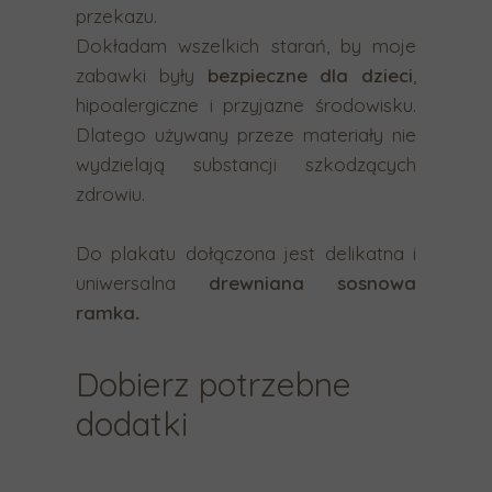
g
przekazu.
e
Dokładam wszelkich starań, by moje
s
zabawki były
bezpieczne dla dzieci
,
t
hipoalergiczne i przyjazne środowisku.
ó
Dlatego używany przeze materiały nie
w
wydzielają substancji szkodzących
d
zdrowiu.
o
t
Do plakatu dołączona jest delikatna i
y
uniwersalna
drewniana sosnowa
k
ramka
.
o
w
Dobierz potrzebne
y
dodatki
c
h
i