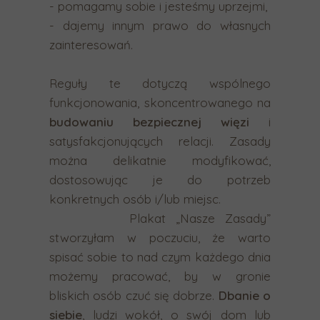
- pomagamy sobie i jesteśmy uprzejmi,
w
- dajemy innym prawo do własnych
a
zainteresowań.
n
i
Reguły te dotyczą wspólnego
a
funkcjonowania, skoncentrowanego na
.
budowaniu
bezpiecznej więzi
i
U
satysfakcjonujących relacji. Zasady
ż
można delikatnie modyfikować,
y
dostosowując je do potrzeb
t
konkretnych osób i/lub miejsc.
k
Plakat „Nasze Zasady”
o
stworzyłam w poczuciu, że warto
w
spisać sobie to nad czym każdego dnia
n
możemy pracować, by w gronie
i
bliskich osób czuć się dobrze.
Dbanie o
c
siebie
, ludzi wokół, o swój dom lub