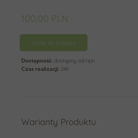
y
b
100,00 PLN
r
a
ć
Dodaj do koszyka
d
o
Dostępność:
dostępny od ręki
s
Czas realizacji:
24h
t
ę
p
n
y
w
y
Warianty Produktu
n
i