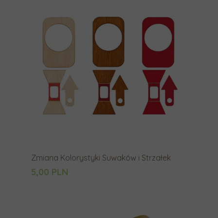
g
e
s
t
ó
w
p
r
z
e
c
i
Zmiana Kolorystyki Suwaków i Strzałek
ą
5,00 PLN
g
a
n
i