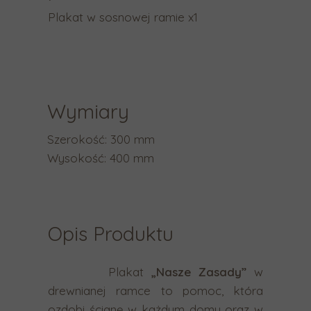
a
Plakat w sosnowej ramie x1
b
y
p
r
z
Wymiary
e
j
Szerokość: 300 mm
ś
Wysokość: 400 mm
ć
d
o
w
Opis Produktu
y
b
Plakat
„Nasze Zasady”
w
r
drewnianej ramce to pomoc, która
a
ozdobi ścianę w każdym domu oraz w