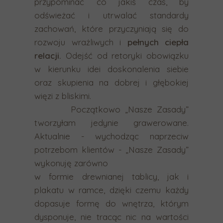
przypominać co jakiś czas, by
c
odświeżać i utrwalać standardy
h
zachowań, które przyczyniają się do
m
rozwoju wrażliwych i
pełnych ciepła
o
relacji.
Odejść od retoryki obowiązku
g
w kierunku idei doskonalenia siebie
ą
oraz skupienia na dobrej i głębokiej
k
więzi z bliskimi.
o
Początkowo „Nasze Zasady”
r
tworzyłam jedynie grawerowane.
z
Aktualnie - wychodząc naprzeciw
y
potrzebom klientów - „Nasze Zasady”
s
wykonuję zarówno
t
w formie drewnianej tablicy, jak i
a
plakatu w ramce, dzięki czemu każdy
ć
dopasuje formę do wnętrza, którym
z
dysponuje, nie tracąc nic na wartości