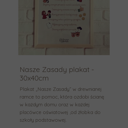
n
k
i
w
a
g
ó
r
ę
i
w
Nasze Zasady plakat -
d
30x40cm
ó
ł
Plakat „Nasze Zasady” w drewnianej
,
ramce to pomoc, która ozdobi ścianę
a
w każdym domu oraz w każdej
b
placówce oświatowej ,od żłobka do
y
szkoły podstawowej.
w