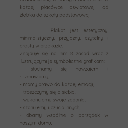
n
każdej placówce oświatowej ,od
e
żłobka do szkoły podstawowej.
g
o
Plakat jest estetyczny,
w
minimalistyczny, przyjazny, czytelny i
y
prosty w przekazie.
n
Znajduje się na nim 8 zasad wraz z
i
ilustrującymi je symbolicznie grafikami:
k
- słuchamy się nawzajem i
u
rozmawiamy,
w
- mamy prawo do każdej emocji,
y
- troszczymy się o siebie,
s
- wykonujemy swoje zadania,
z
- szanujemy uczucia innych,
u
- dbamy wspólnie o porządek w
k
naszym domu,
i