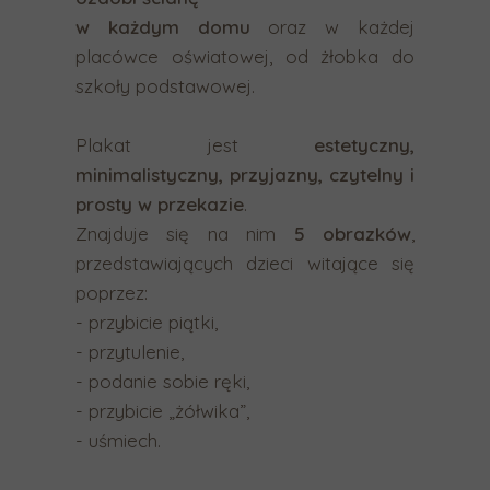
n
w każdym domu
oraz w każdej
e
placówce oświatowej, od żłobka do
g
szkoły podstawowej.
o
w
Plakat jest
estetyczny,
y
minimalistyczny, przyjazny, czytelny i
n
prosty w przekazie
.
i
Znajduje się na nim
5 obrazków
,
k
przedstawiających dzieci witające się
u
poprzez:
w
- przybicie piątki,
y
- przytulenie,
s
- podanie sobie ręki,
z
- przybicie „żółwika”,
u
- uśmiech.
k
i