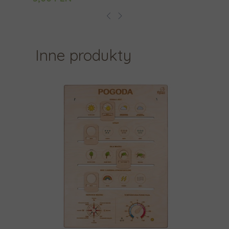
a
.
Inne produkty