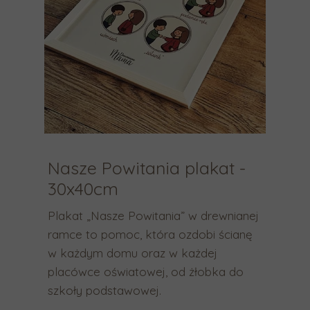
n
k
i
w
a
g
ó
r
ę
i
w
Nasze Powitania plakat -
d
30x40cm
ó
ł
Plakat „Nasze Powitania” w drewnianej
,
ramce to pomoc, która ozdobi ścianę
a
w każdym domu oraz w każdej
b
placówce oświatowej, od żłobka do
y
szkoły podstawowej.
w