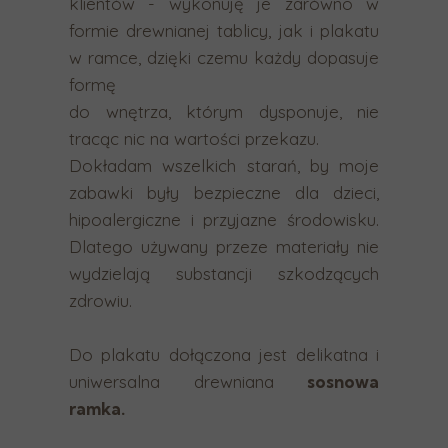
klientów - wykonuję je zarówno w
c
formie drewnianej tablicy, jak i plakatu
h
w ramce, dzięki czemu każdy dopasuje
m
formę
o
do wnętrza, którym dysponuje, nie
g
tracąc nic na wartości przekazu.
ą
Dokładam wszelkich starań, by moje
k
zabawki były bezpieczne dla dzieci,
o
hipoalergiczne i przyjazne środowisku.
r
Dlatego używany przeze materiały nie
z
wydzielają substancji szkodzących
y
zdrowiu.
s
t
Do plakatu dołączona jest delikatna i
a
uniwersalna drewniana
sosnowa
ć
ramka.
z