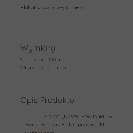
a
Plakat w sosnowej ramie x1
b
y
p
r
z
Wymiary
e
j
Szerokość: 300 mm
ś
Wysokość: 400 mm
ć
d
o
w
Opis Produktu
y
b
Plakat „Nasze Powitania” w
r
drewnianej ramce to pomoc, która
a
ozdobi ścianę