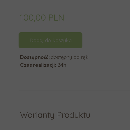
y
b
100,00 PLN
r
a
ć
Dodaj do koszyka
d
o
Dostępność:
dostępny od ręki
s
Czas realizacji:
24h
t
ę
p
n
y
w
y
Warianty Produktu
n
i