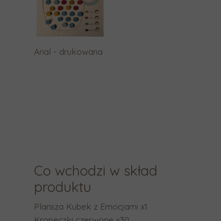
k
.
N
a
Arial - drukowana
c
i
ś
n
i
j
E
n
Co wchodzi w skład
t
e
produktu
r
Plansza Kubek z Emocjami x1
,
Kropeczki czerwone x30