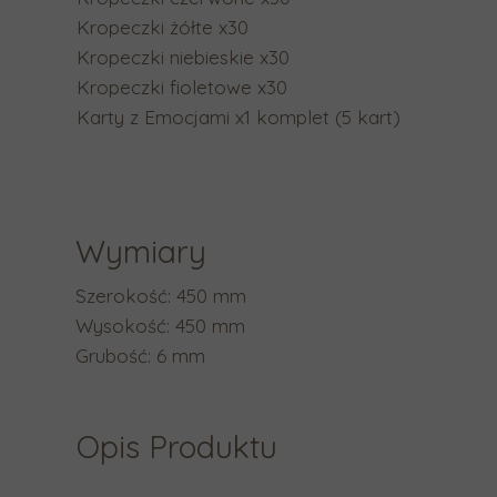
a
Kropeczki żółte x30
b
Kropeczki niebieskie x30
y
Kropeczki fioletowe x30
p
Karty z Emocjami x1 komplet (5 kart)
r
z
e
j
Wymiary
ś
ć
Szerokość: 450 mm
d
Wysokość: 450 mm
o
Grubość: 6 mm
w
y
b
Opis Produktu
r
a