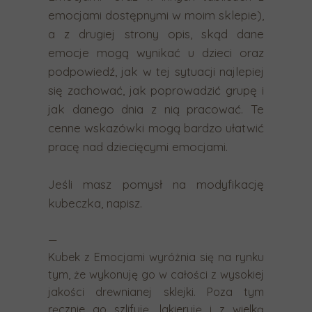
emocjami dostępnymi w moim sklepie),
a
a z drugiej strony opis, skąd dane
.
emocje mogą wynikać u dzieci oraz
podpowiedź, jak w tej sytuacji najlepiej
się zachować, jak poprowadzić grupę i
jak danego dnia z nią pracować. Te
cenne wskazówki mogą bardzo ułatwić
pracę nad dziecięcymi emocjami.
Jeśli masz pomysł na modyfikację
kubeczka, napisz.
—
Kubek z Emocjami wyróżnia się na rynku
tym, że wykonuję go w całości z wysokiej
jakości drewnianej sklejki. Poza tym
ręcznie go szlifuję, lakieruję i z wielką