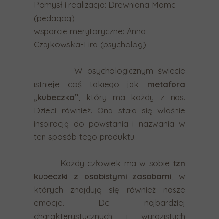
Pomysł i realizacja: Drewniana Mama
n
(pedagog)
e
wsparcie merytoryczne: Anna
g
Czajkowska-Fira (psycholog)
o
w
W psychologicznym świecie
y
istnieje coś takiego jak
metafora
n
„kubeczka”
, który ma każdy z nas.
i
Dzieci również. Ona stała się właśnie
k
inspiracją do powstania i nazwania w
u
ten sposób tego produktu.
w
y
Każdy człowiek ma w sobie
tzn
s
kubeczki z osobistymi zasobami
, w
z
których znajdują się również nasze
u
emocje. Do najbardziej
k
charakterystycznych i wyrazistych
i