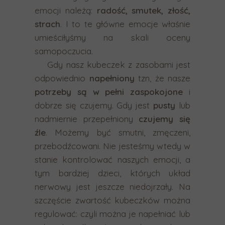
emocji należą:
radość, smutek, złość,
w
strach
. I to te główne emocje właśnie
a
umieściłyśmy na skali oceny
n
samopoczucia.
i
Gdy nasz kubeczek z zasobami jest
a
odpowiednio
napełniony
tzn, że nasze
.
potrzeby są w pełni zaspokojone
i
U
dobrze się czujemy. Gdy jest
pusty
lub
ż
nadmiernie przepełniony
czujemy się
y
źle
. Możemy być smutni, zmęczeni,
t
przebodźcowani. Nie jesteśmy wtedy w
k
stanie kontrolować naszych emocji, a
o
tym bardziej dzieci, których układ
w
nerwowy jest jeszcze niedojrzały. Na
n
szczęście zwartość kubeczków można
i
regulować: czyli można je napełniać lub
c