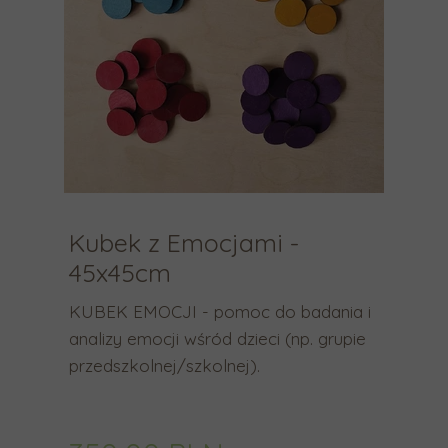
n
k
i
w
a
g
ó
r
ę
i
w
Kubek z Emocjami -
d
45x45cm
ó
ł
KUBEK EMOCJI - pomoc do badania i
,
analizy emocji wśród dzieci (np. grupie
a
przedszkolnej/szkolnej).
b
y
w