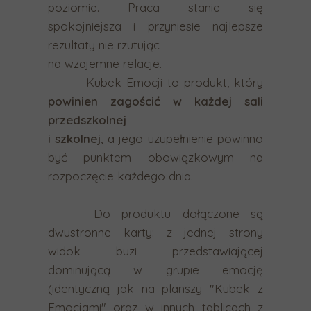
poziomie. Praca stanie się
g
spokojniejsza i przyniesie najlepsze
e
rezultaty nie rzutując
s
na wzajemne relacje.
t
Kubek Emocji to produkt, który
ó
powinien zagościć w każdej sali
w
przedszkolnej
p
i szkolnej
, a jego uzupełnienie powinno
r
być punktem obowiązkowym na
z
rozpoczęcie każdego dnia.
e
c
Do produktu dołączone są
i
dwustronne karty: z jednej strony
ą
widok buzi przedstawiającej
g
dominującą w grupie emocję
a
(identyczną jak na planszy "Kubek z
n
Emocjami" oraz w innych tablicach z
i