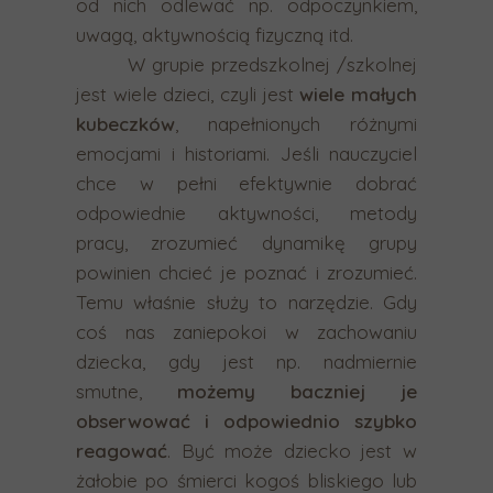
od nich odlewać np. odpoczynkiem,
y
uwagą, aktywnością fizyczną itd.
u
W grupie przedszkolnej /szkolnej
r
jest wiele dzieci, czyli jest
wiele małych
z
kubeczków
, napełnionych różnymi
ą
emocjami i historiami. Jeśli nauczyciel
d
chce w pełni efektywnie dobrać
z
odpowiednie aktywności, metody
e
pracy, zrozumieć dynamikę grupy
ń
powinien chcieć je poznać i zrozumieć.
d
Temu właśnie służy to narzędzie. Gdy
o
coś nas zaniepokoi w zachowaniu
t
dziecka, gdy jest np. nadmiernie
y
smutne,
możemy baczniej je
k
obserwować i odpowiednio szybko
o
reagować
. Być może dziecko jest w
w
żałobie po śmierci kogoś bliskiego lub
y