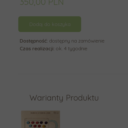
350,00 PLN
y
b
r
Dodaj do koszyka
a
ć
Dostępność:
dostępny na zamówienie
d
Czas realizacji:
ok. 4 tygodnie
o
s
t
ę
p
n
y
Warianty Produktu
w
y
n
i