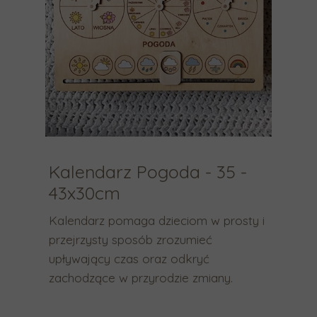
n
k
i
w
a
g
ó
r
ę
i
w
Kalendarz Pogoda - 35 -
d
43x30cm
ó
ł
Kalendarz pomaga dzieciom w prosty i
,
przejrzysty sposób zrozumieć
a
upływający czas oraz odkryć
b
zachodzące w przyrodzie zmiany.
y
w