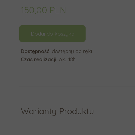
y
150,00 PLN
b
r
a
Dodaj do koszyka
ć
d
Dostępność:
dostępny od ręki
o
Czas realizacji:
ok. 48h
s
t
ę
p
n
y
w
Warianty Produktu
y
n
i