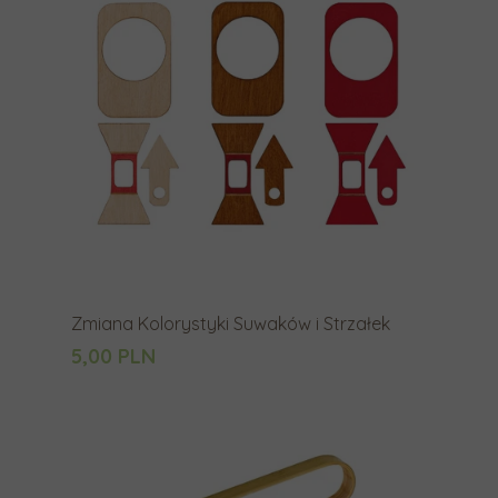
y
u
r
z
ą
d
z
e
ń
d
o
Zmiana Kolorystyki Suwaków i Strzałek
t
5,00 PLN
y
k
o
w
y