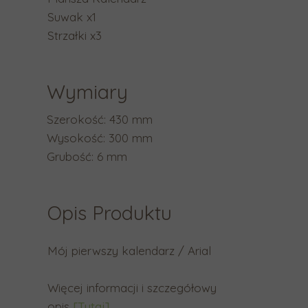
a
Suwak x1
b
Strzałki x3
y
p
r
Wymiary
z
e
Szerokość: 430 mm
j
Wysokość: 300 mm
ś
Grubość: 6 mm
ć
d
o
Opis Produktu
w
y
Mój pierwszy kalendarz / Arial
b
r
Więcej informacji i szczegółowy
a
opis
[Tutaj]