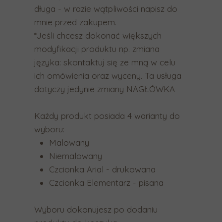
g
długa - w razie wątpliwości napisz do
e
mnie przed zakupem.
s
*Jeśli chcesz dokonać większych
t
modyfikacji produktu np. zmiana
ó
języka: skontaktuj się ze mną w celu
w
ich omówienia oraz wyceny. Ta usługa
d
dotyczy jedynie zmiany NAGŁÓWKA
o
t
Każdy produkt
posiada 4 warianty do
y
wyboru:
k
Malowany
o
Niemalowany
w
Czcionka Arial - drukowana
y
Czcionka Elementarz - pisana
c
h
Wyboru dokonujesz po dodaniu
i