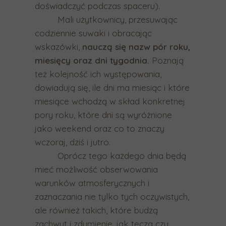
doświadczyć podczas spaceru).
w
Mali użytkownicy, przesuwając
a
codziennie suwaki i obracając
n
wskazówki,
nauczą
się nazw pór roku,
i
miesięcy oraz dni tygodnia.
Poznają
a
też kolejność ich występowania,
.
dowiadują się, ile dni ma miesiąc i które
U
miesiące wchodzą w skład konkretnej
ż
pory roku, które dni są wyróżnione
y
jako weekend oraz co to znaczy
t
wczoraj, dziś i jutro.
k
Oprócz tego każdego dnia będą
o
mieć możliwość obserwowania
w
warunków atmosferycznych i
n
zaznaczania nie tylko tych oczywistych,
i
ale również takich, które budzą
c
zachwyt i zdumienie, jak tęcza czy