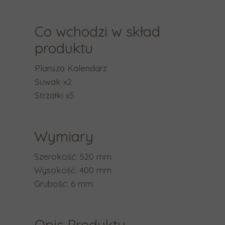
a
b
Co wchodzi w skład
y
p
produktu
r
Plansza Kalendarz
z
Suwak x2
e
Strzałki x5
j
ś
ć
Wymiary
d
o
Szerokość: 520 mm
w
Wysokość: 400 mm
y
Grubość: 6 mm
b
r
a
Opis Produktu