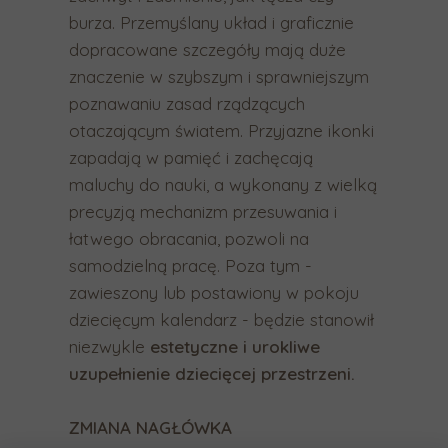
y
burza. Przemyślany układ i graficznie
u
dopracowane szczegóły mają duże
r
znaczenie w szybszym i sprawniejszym
z
poznawaniu zasad rządzących
ą
otaczającym światem. Przyjazne ikonki
d
zapadają w pamięć i zachęcają
z
maluchy do nauki, a wykonany z wielką
e
precyzją mechanizm przesuwania i
ń
łatwego obracania, pozwoli na
d
samodzielną pracę. Poza tym -
o
zawieszony lub postawiony w pokoju
t
dziecięcym kalendarz - będzie stanowił
y
niezwykle
estetyczne i urokliwe
k
uzupełnienie dziecięcej przestrzeni.
o
w
ZMIANA NAGŁÓWKA
y