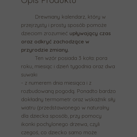
n
e
Drewniany kalendarz, który w
g
przejrzysty i prosty sposób pomoże
o
dzieciom zrozumieć
upływający czas
w
oraz odkryć zachodzące w
y
przyrodzie zmiany.
n
Ten wzór posiada 3 koła: pora
i
roku, miesiąc i dzień tygodnia oraz dwa
k
suwaki
u
- z numerem dnia miesiąca i z
w
rozbudowaną pogodą. Ponadto bardzo
y
dokładny termometr oraz wskaźnik siły
s
wiatru (przedstawionego w naturalny
z
dla dziecka sposób, przy pomocy
u
ikonki pochylonego drzewa, czyli
k
czegoś, co dziecko samo może
i