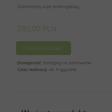
y
Zastrzeżony wzór przemysłowy.
b
r
a
280,00 PLN
ć
d
o
Dodaj do koszyka
s
t
Dostępność:
dostępny na zamówienie
ę
Czas realizacji:
ok. 4 tygodnie
p
n
y
w
y
n
i