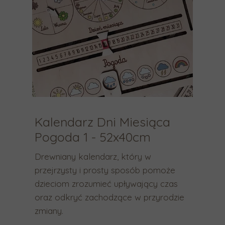
n
k
i
w
a
g
ó
r
ę
i
w
Kalendarz Dni Miesiąca
d
Pogoda 1 - 52x40cm
ó
ł
Drewniany kalendarz, który w
,
przejrzysty i prosty sposób pomoże
a
dzieciom zrozumieć upływający czas
b
oraz odkryć zachodzące w przyrodzie
y
zmiany.
w