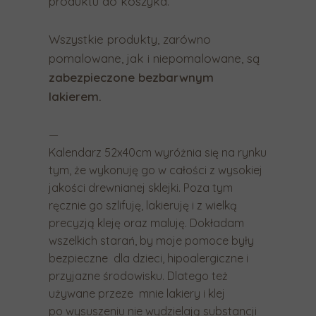
produktu do koszyka.
g
e
Wszystkie produkty, zarówno
s
pomalowane, jak i niepomalowane, są
t
zabezpieczone bezbarwnym
ó
lakierem.
w
p
—
r
Kalendarz 52x40cm wyróżnia się na rynku
z
tym, że wykonuję go w całości z wysokiej
e
jakości drewnianej sklejki. Poza tym
c
ręcznie go szlifuję, lakieruję i z wielką
i
precyzją kleję oraz maluję. Dokładam
ą
wszelkich starań, by moje pomoce były
bezpieczne dla dzieci, hipoalergiczne i
g
przyjazne środowisku. Dlatego też
a
używane przeze mnie lakiery i klej
n
po wysuszeniu nie wydzielają substancji
i