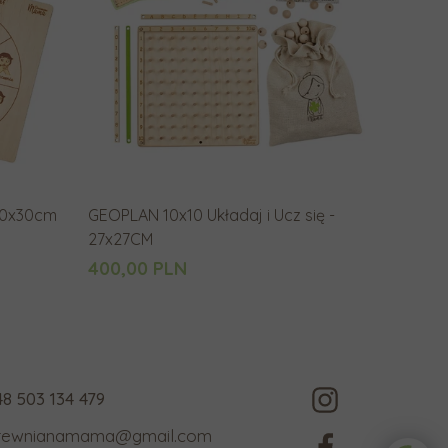
a
n
i
a
.
U
ż
y
 30x30cm
GEOPLAN 10x10 Układaj i Ucz się -
t
27x27CM
k
400,00 PLN
o
w
n
i
c
48 503 134 479
y
rewnianamama@gmail.com
u