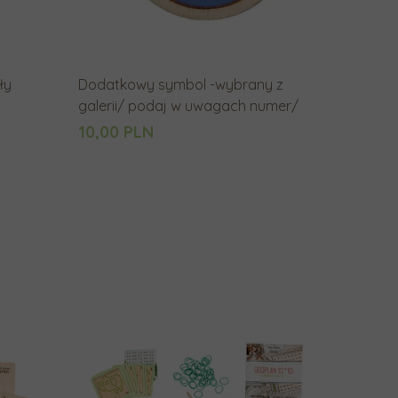
g
o
w
ły
Dodatkowy symbol -wybrany z
y
galerii/ podaj w uwagach numer/
n
10,00 PLN
i
k
u
w
y
s
z
u
k
i
w