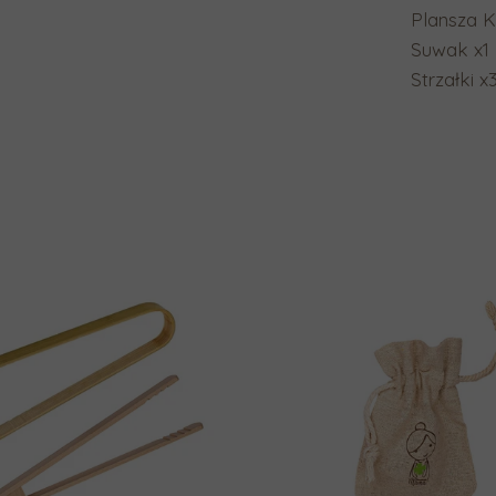
Plansza K
Suwak x1
Strzałki x