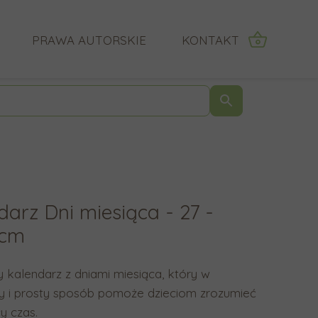
PRAWA AUTORSKIE
KONTAKT
IĄ O MNIE KLIENCI
F
U
r
ż
a
y
z
j
a
s
z
t
darz Dni miesiąca - 27 -
a
r
p
z
0cm
y
a
t
ł
 kalendarz z dniami miesiąca, który w
a
e
ty i prosty sposób pomoże dzieciom zrozumieć
n
k
y czas.