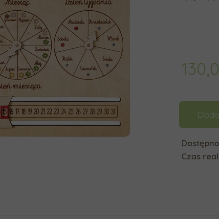
130,
Doda
Dostępno
Czas reali