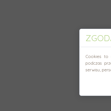
ZGODA
Cookies to 
podczas prz
serwisu, perso