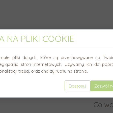
 NA PLIKI COOKIE
Wymi
małe pliki danych, które są przechowywane na Twoi
eglądania stron internetowych. Używamy ich do popra
Szerokoś
nalizacji treści, oraz analizy ruchu na stronie.
Wysokość
Grubość:
Dostosuj
Zezwól n
Co wc