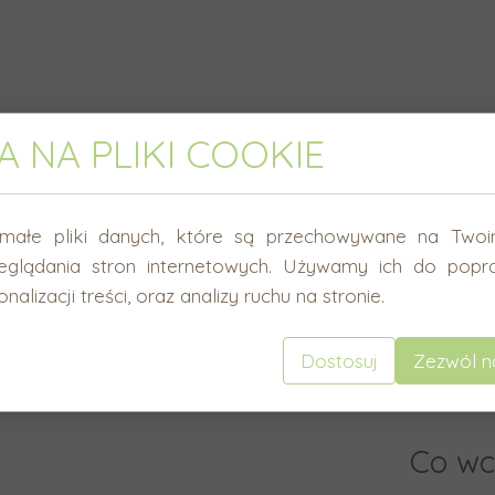
 NA PLIKI COOKIE
Wymi
małe pliki danych, które są przechowywane na Twoi
eglądania stron internetowych. Używamy ich do popra
nalizacji treści, oraz analizy ruchu na stronie.
Średnica
Dostosuj
Zezwól n
Co wc