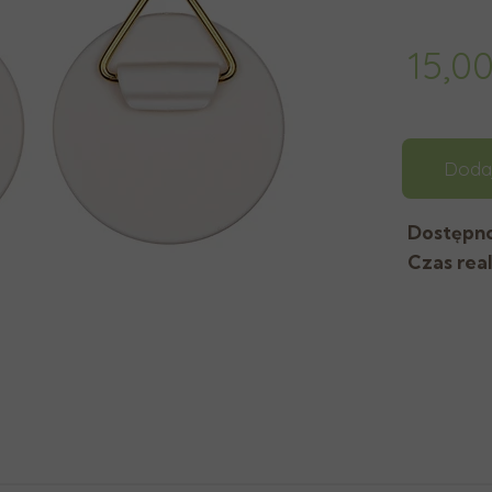
15,0
Doda
Dostępn
Czas real