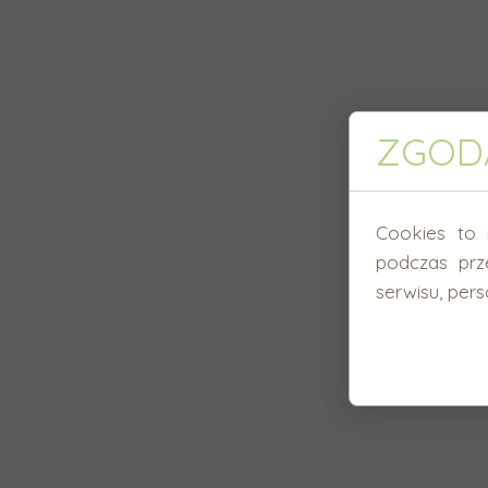
ZGODA
Cookies to 
podczas prz
serwisu, perso