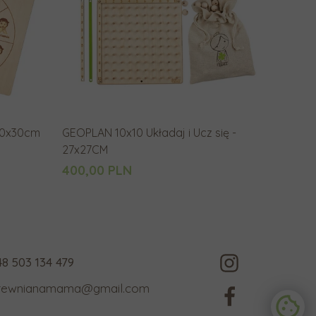
a
n
i
a
.
U
ż
 30x30cm
GEOPLAN 10x10 Układaj i Ucz się -
y
27x27CM
t
400,00 PLN
k
o
w
n
i
48 503 134 479
c
rewnianamama@gmail.com
y
u