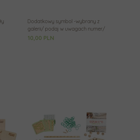
g
o
ły
Dodatkowy symbol -wybrany z
w
galerii/ podaj w uwagach numer/
y
10,00 PLN
n
i
k
u
w
y
s
z
u
k
i
w